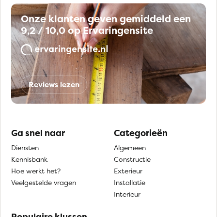
Onze klanten geven gemiddeld een
9,2 / 10,0 op Ervaringensite
Reviews lezen
Ga snel naar
Categorieën
Diensten
Algemeen
Kennisbank
Constructie
Hoe werkt het?
Exterieur
Veelgestelde vragen
Installatie
Interieur
Populaire klussen