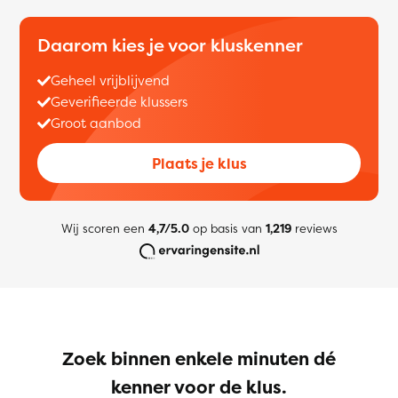
Daarom kies je voor kluskenner
Geheel vrijblijvend
Geverifieerde klussers
Groot aanbod
Plaats je klus
Wij scoren een
4,7/5.0
op basis van
1,219
reviews
Zoek binnen enkele minuten dé
kenner voor de klus.