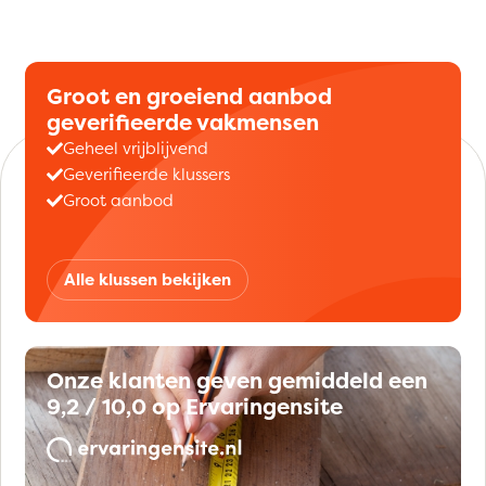
Groot en groeiend aanbod
geverifieerde vakmensen
Geheel vrijblijvend
Geverifieerde klussers
Groot aanbod
Alle klussen bekijken
Onze klanten geven gemiddeld een
9,2 / 10,0 op Ervaringensite