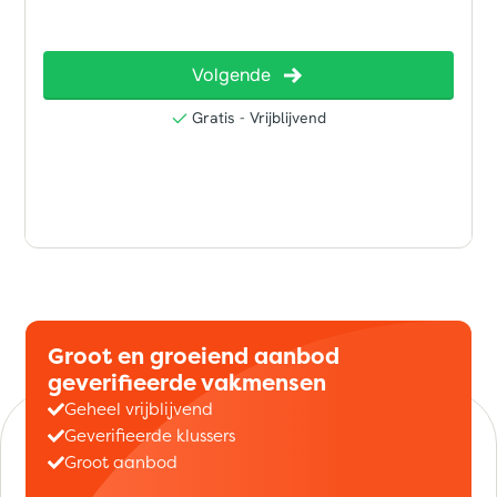
Groot en groeiend aanbod
geverifieerde vakmensen
Geheel vrijblijvend
Geverifieerde klussers
Groot aanbod