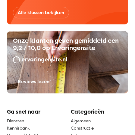
Alle klussen bekijken
Onze klanten geven gemiddeld een
9,2 / 10,0 op Ervaringensite
Reviews lezen
Ga snel naar
Categorieën
Diensten
Algemeen
Kennisbank
Constructie