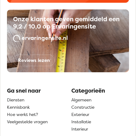
Onze klanten geven gemiddeld een
9,2 / 10,0 op Ervaringensite
Reviews lezen
Ga snel naar
Categorieën
Diensten
Algemeen
Kennisbank
Constructie
Hoe werkt het?
Exterieur
Veelgestelde vragen
Installatie
Interieur