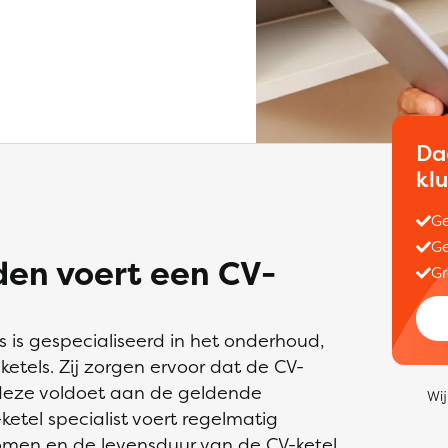
Da
kl
Ge
Ge
en voert een CV-
Gr
is is gespecialiseerd in het onderhoud,
ketels. Zij zorgen ervoor dat de CV-
t deze voldoet aan de geldende
Wij
ketel specialist voert regelmatig
omen en de levensduur van de CV-ketel