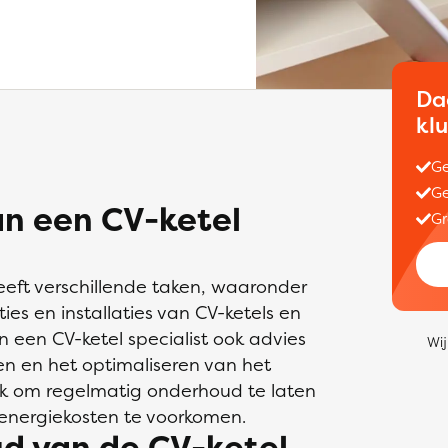
Da
kl
Ge
Ge
an een CV-ketel
Gr
heeft verschillende taken, waaronder
es en installaties van CV-ketels en
een CV-ketel specialist ook advies
Wij
en en het optimaliseren van het
jk om regelmatig onderhoud te laten
energiekosten te voorkomen.
d van de CV-ketel