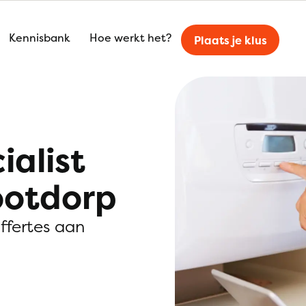
Kennisbank
Hoe werkt het?
Plaats je klus
ialist
ootdorp
offertes aan