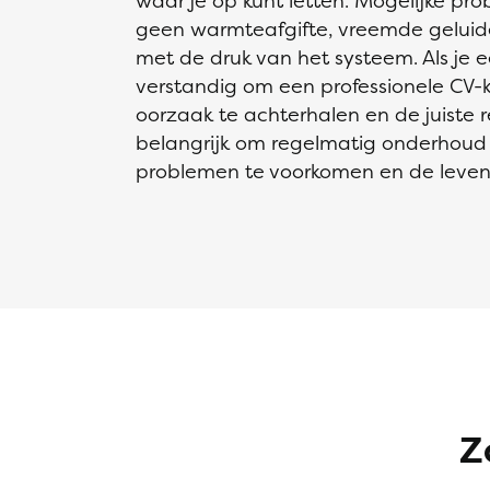
waar je op kunt letten. Mogelijke pr
geen warmteafgifte, vreemde geluide
met de druk van het systeem. Als je 
verstandig om een professionele CV-k
oorzaak te achterhalen en de juiste re
belangrijk om regelmatig onderhoud a
problemen te voorkomen en de levensd
Z