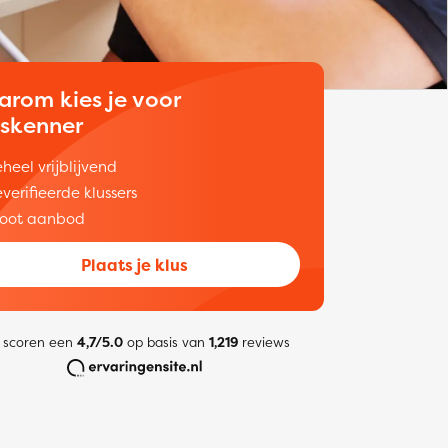
arom kies je voor
uskenner
heel vrijblijvend
verifieerde klussers
oot aanbod
Plaats je klus
 scoren een
4,7/5.0
op basis van
1,219
reviews