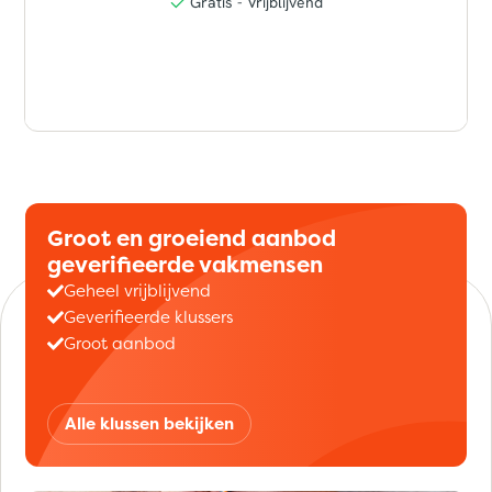
Groot en groeiend aanbod
geverifieerde vakmensen
Geheel vrijblijvend
Geverifieerde klussers
Groot aanbod
Alle klussen bekijken