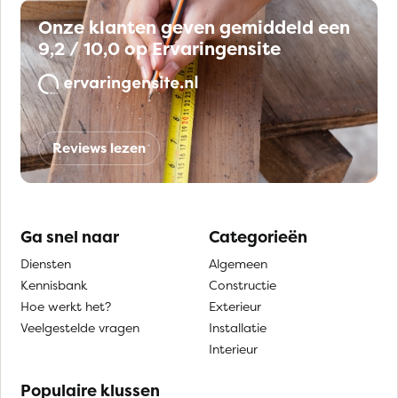
Onze klanten geven gemiddeld een
9,2 / 10,0 op Ervaringensite
Reviews lezen
Ga snel naar
Categorieën
Diensten
Algemeen
Kennisbank
Constructie
Hoe werkt het?
Exterieur
Veelgestelde vragen
Installatie
Interieur
Populaire klussen