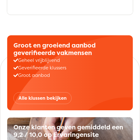
Groot en groeiend aanbod
geverifieerde vakmensen
Geheel vrijblijvend
Geverifieerde klussers
Groot aanbod
Alle klussen bekijken
Onze klanten geven gemiddeld een
9,2 / 10,0 op Ervaringensite