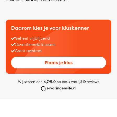
Daarom kies je voor kluskenner
Geheel vrijblijvend
Geverifieerde klussers
Groot aanbod
Plaats je klus
Wij scoren een
4,7/5.0
op basis van
1,219
reviews