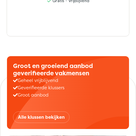
Groot en groeiend aanbod
geverifieerde vakmensen
Geheel vrijblijvend
Geverifieerde klussers
Groot aanbod
Alle klussen bekijken