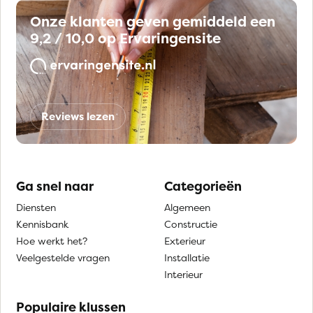
Onze klanten geven gemiddeld een
9,2 / 10,0 op Ervaringensite
Reviews lezen
Ga snel naar
Categorieën
Diensten
Algemeen
Kennisbank
Constructie
Hoe werkt het?
Exterieur
Veelgestelde vragen
Installatie
Interieur
Populaire klussen