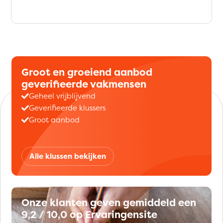
Groot en groeiend aanbod
geverifieerde vakmensen
Geheel vrijblijvend
Geverifieerde klussers
Groot aanbod
Alle klussen bekijken
Onze klanten geven gemiddeld een
9,2 / 10,0 op Ervaringensite