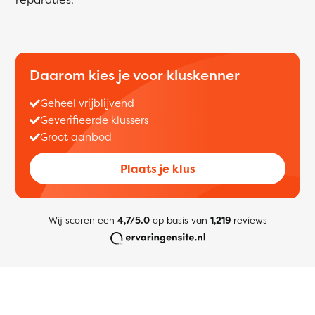
Daarom kies je voor kluskenner
Geheel vrijblijvend
Geverifieerde klussers
Groot aanbod
Plaats je klus
Wij scoren een
4,7/5.0
op basis van
1,219
reviews