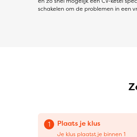
en zo snel mogelijk een CV-ketel specia
schakelen om de problemen in een vr
Z
Plaats je klus
1
Je klus plaatst je binnen 1