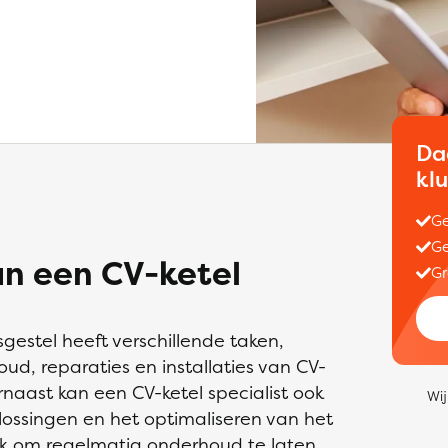
Da
kl
Ge
Ge
an een CV-ketel
Gr
lsgestel heeft verschillende taken,
d, reparaties en installaties van CV-
aast kan een CV-ketel specialist ook
Wij
ossingen en het optimaliseren van het
jk om regelmatig onderhoud te laten