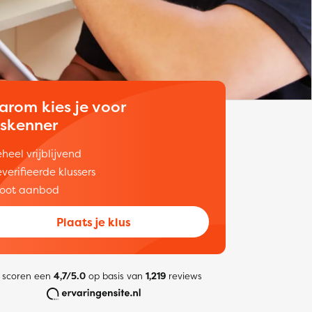
arom kies je voor
uskenner
heel vrijblijvend
verifieerde klussers
oot aanbod
Plaats je klus
 scoren een
4,7/5.0
op basis van
1,219
reviews