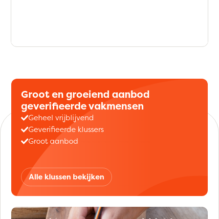
Groot en groeiend aanbod
geverifieerde vakmensen
Geheel vrijblijvend
Geverifieerde klussers
Groot aanbod
Alle klussen bekijken