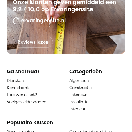
Onze klanten geven gemiddeld een
9,2 / 10,0 op Ervaringensite
Reviews lezen
Ga snel naar
Categorieën
Diensten
Algemeen
Kennisbank
Constructie
Hoe werkt het?
Exterieur
Veelgestelde vragen
Installatie
Interieur
Populaire klussen
Gevelreiniging
Ongediertebestrijding