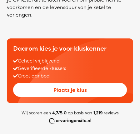
voorkomen en de levensduur van je ketel te
verlengen.
Daarom kies je voor kluskenner
Geheel vrijblijvend
Geverifieerde klussers
Groot aanbod
Plaats je klus
Wij scoren een
4,7/5.0
op basis van
1,219
reviews