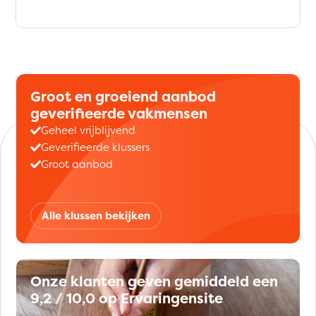
Groot en groeiend aanbod
geverifieerde vakmensen
Geheel vrijblijvend
Geverifieerde klussers
Groot aanbod
Alle klussen bekijken
Onze klanten geven gemiddeld een
9,2 / 10,0 op Ervaringensite