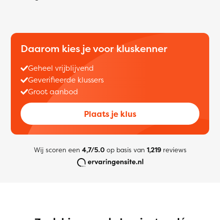
Daarom kies je voor kluskenner
Geheel vrijblijvend
Geverifieerde klussers
Groot aanbod
Plaats je klus
Wij scoren een
4,7/5.0
op basis van
1,219
reviews