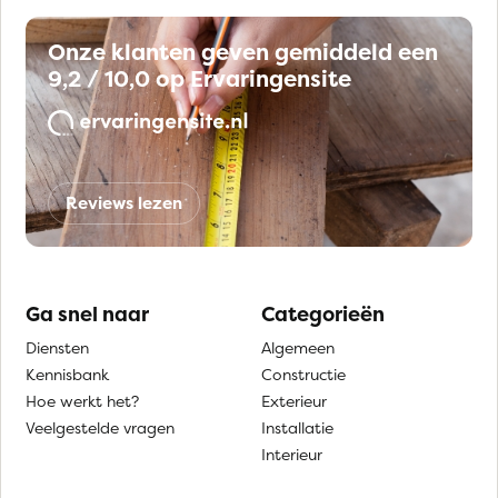
Onze klanten geven gemiddeld een
9,2 / 10,0 op Ervaringensite
Reviews lezen
Ga snel naar
Categorieën
Diensten
Algemeen
Kennisbank
Constructie
Hoe werkt het?
Exterieur
Veelgestelde vragen
Installatie
Interieur