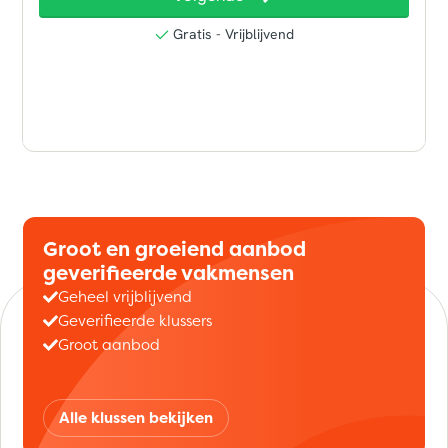
Groot en groeiend aanbod
geverifieerde vakmensen
Geheel vrijblijvend
Geverifieerde klussers
Groot aanbod
Alle klussen bekijken