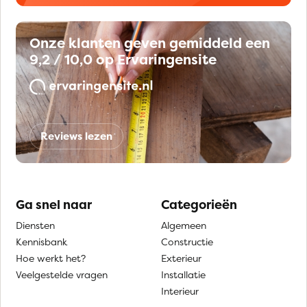
Onze klanten geven gemiddeld een
9,2 / 10,0 op Ervaringensite
Reviews lezen
Ga snel naar
Categorieën
Diensten
Algemeen
Kennisbank
Constructie
Hoe werkt het?
Exterieur
Veelgestelde vragen
Installatie
Interieur