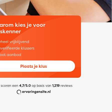
arom kies je voor
uskenner
heel vrijblijvend
verifieerde klussers
oot aanbod
Plaats je klus
 scoren een
4,7/5.0
op basis van
1,219
reviews