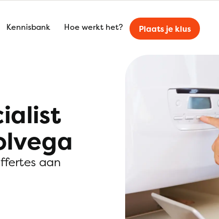
Kennisbank
Hoe werkt het?
Plaats je klus
ialist
olvega
offertes aan