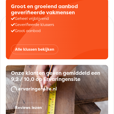
Groot en groeiend aanbod
geverifieerde vakmensen
Geheel vrijblijvend
Geverifieerde klussers
Groot aanbod
Alle klussen bekijken
Onze klanten geven gemiddeld een
9,2 / 10,0 op Ervaringensite
Reviews lezen