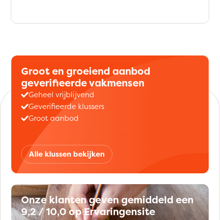
Groot en groeiend aanbod
geverifieerde vakmensen
Geheel vrijblijvend
Geverifieerde klussers
Groot aanbod
Alle klussen bekijken
Onze klanten geven gemiddeld een
9,2 / 10,0 op Ervaringensite