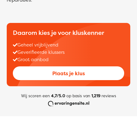
Daarom kies je voor kluskenner
Geheel vrijblijvend
Geverifieerde klussers
Groot aanbod
Plaats je klus
Wij scoren een
4,7/5.0
op basis van
1,219
reviews