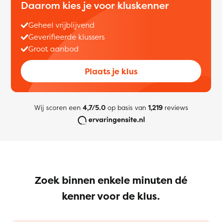
Daarom kies je voor kluskenner
Geheel vrijblijvend
Geverifieerde klussers
Groot aanbod
Plaats je klus
Wij scoren een
4,7/5.0
op basis van
1,219
reviews
Zoek binnen enkele minuten dé
kenner voor de klus.