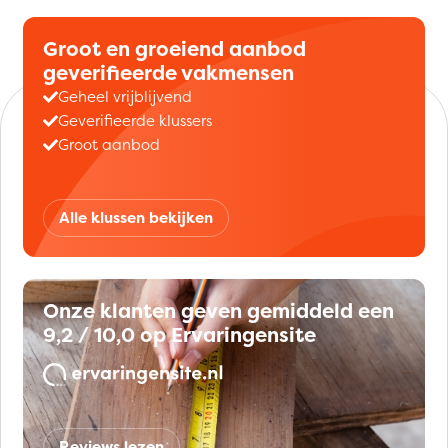
Groot en groeiend aanbod
geverifieerde vakmensen
Geheel vrijblijvend
Geverifieerde klussers
Groot aanbod
Alle klussen bekijken
Onze klanten geven gemiddeld een
9,2 / 10,0 op Ervaringensite
Reviews lezen