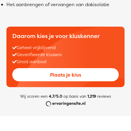
Het aanbrengen of vervangen van dakisolatie
Daarom kies je voor kluskenner
Geheel vrijblijvend
Geverifieerde klussers
Groot aanbod
Plaats je klus
Wij scoren een
4,7/5.0
op basis van
1,219
reviews