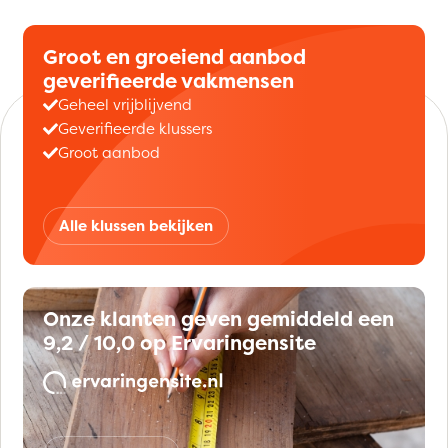
Groot en groeiend aanbod
geverifieerde vakmensen
Geheel vrijblijvend
Geverifieerde klussers
Groot aanbod
Alle klussen bekijken
Onze klanten geven gemiddeld een
9,2 / 10,0 op Ervaringensite