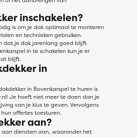
en of het aanbrengen van
ker inschakelen?
odig is om je dak optimaal te monteren
rialen en technieken gebruiken.
n dat je dak jarenlang goed blijft
nkarspel in te schakelen kun je er
t blijft.
kdekker in
akdekker in Bovenkarspel te huren is
r.nl! Je hoeft niet meer te doen dan je
ving van je klus te geven. Vervolgens
hun offertes toesturen.
ekker aan?
a aan diensten aan, waaronder het