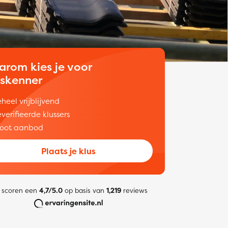
arom kies je voor
uskenner
heel vrijblijvend
verifieerde klussers
oot aanbod
Plaats je klus
 scoren een
4,7/5.0
op basis van
1,219
reviews