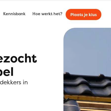
Kennisbank
Hoe werkt het?
Plaats je klus
ezocht
pel
kdekkers in