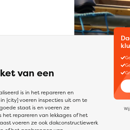
Da
kl
Ge
Ge
ket van een
Gr
liseerd is in het repareren en
 {city] voeren inspecties uit om te
 goede staat is en voeren ze
Wij
het repareren van lekkages of het
ast voeren ze ook dakconstructiewerk