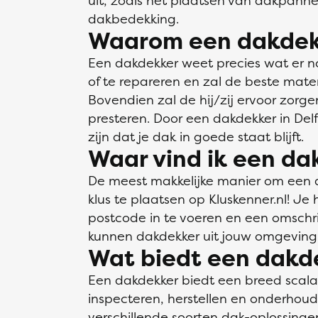
uit, zoals het plaatsen van dakpann
dakbedekking.
Waarom een dakdek
Een dakdekker weet precies wat er n
of te repareren en zal de beste mate
Bovendien zal de hij/zij ervoor zorge
presteren. Door een dakdekker in Delfz
zijn dat je dak in goede staat blijft.
Waar vind ik een dak
De meest makkelijke manier om een dak
klus te plaatsen op Kluskenner.nl! Je
postcode in te voeren en een omschrij
kunnen dakdekker uit jouw omgeving 
Wat biedt een dakd
Een dakdekker biedt een breed scal
inspecteren, herstellen en onderhou
verschillende soorten dak-oplossin