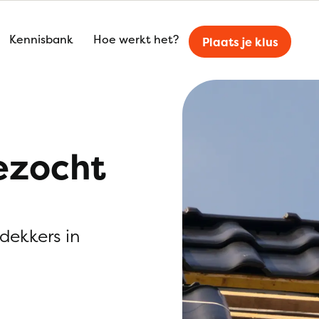
Kennisbank
Hoe werkt het?
Plaats je klus
ezocht
kdekkers in