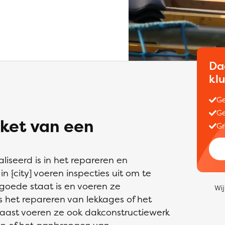
Da
kl
Ge
Ge
ket van een
Gr
liseerd is in het repareren en
 {city] voeren inspecties uit om te
 goede staat is en voeren ze
Wij
het repareren van lekkages of het
ast voeren ze ook dakconstructiewerk