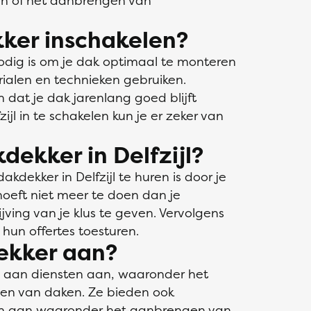
en of het aanbrengen van
ker inschakelen?
odig is om je dak optimaal te monteren
rialen en technieken gebruiken.
n dat je dak jarenlang goed blijft
ijl in te schakelen kun je er zeker van
dekker in Delfzijl?
dekker in Delfzijl te huren is door je
 hoeft niet meer te doen dan je
ving van je klus te geven. Vervolgens
hun offertes toesturen.
ekker aan?
a aan diensten aan, waaronder het
den van daken. Ze bieden ook
gen aan waaronder het aanbrengen van