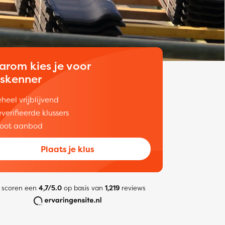
arom kies je voor
uskenner
heel vrijblijvend
verifieerde klussers
oot aanbod
Plaats je klus
 scoren een
4,7/5.0
op basis van
1,219
reviews