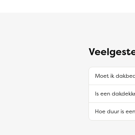
Veelgest
Moet ik dakbed
Is een dakdekk
Hoe duur is ee