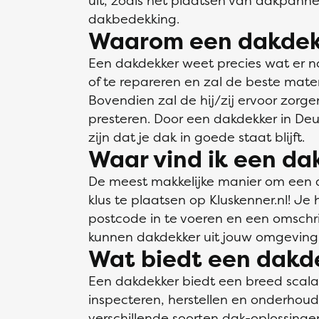
uit, zoals het plaatsen van dakpann
dakbedekking.
Waarom een dakdek
Een dakdekker weet precies wat er n
of te repareren en zal de beste mate
Bovendien zal de hij/zij ervoor zorge
presteren. Door een dakdekker in Deur
zijn dat je dak in goede staat blijft.
Waar vind ik een da
De meest makkelijke manier om een da
klus te plaatsen op Kluskenner.nl! Je
postcode in te voeren en een omschrij
kunnen dakdekker uit jouw omgeving 
Wat biedt een dakd
Een dakdekker biedt een breed scal
inspecteren, herstellen en onderhou
verschillende soorten dak-oplossin