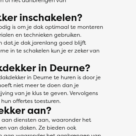
en of het aanbrengen van
ker inschakelen?
odig is om je dak optimaal te monteren
rialen en technieken gebruiken.
n dat je dak jarenlang goed blijft
ne in te schakelen kun je er zeker van
kdekker in Deurne?
kdekker in Deurne te huren is door je
 hoeft niet meer te doen dan je
ving van je klus te geven. Vervolgens
hun offertes toesturen.
ekker aan?
a aan diensten aan, waaronder het
den van daken. Ze bieden ook
gen aan waaronder het aanbrengen van