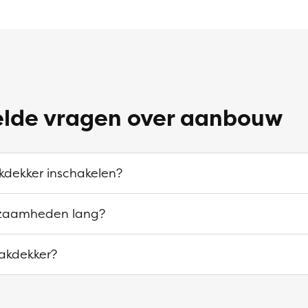
elde vragen over aanbouw
kdekker inschakelen?
zaamheden lang?
akdekker?