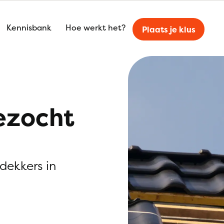
Kennisbank
Hoe werkt het?
Plaats je klus
ezocht
kdekkers in