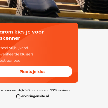
arom kies je voor
uskenner
heel vrijblijvend
verifieerde klussers
oot aanbod
Plaats je klus
 scoren een
4,7/5.0
op basis van
1,219
reviews