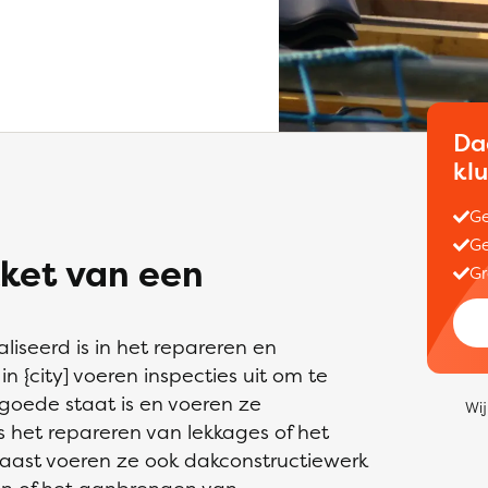
Da
kl
Ge
Ge
ket van een
Gr
liseerd is in het repareren en
 {city] voeren inspecties uit om te
 goede staat is en voeren ze
Wij
het repareren van lekkages of het
ast voeren ze ook dakconstructiewerk