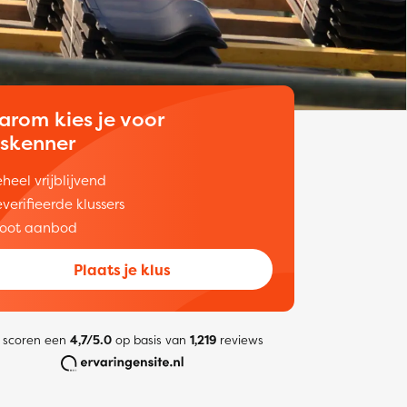
arom kies je voor
uskenner
heel vrijblijvend
verifieerde klussers
oot aanbod
Plaats je klus
 scoren een
4,7/5.0
op basis van
1,219
reviews