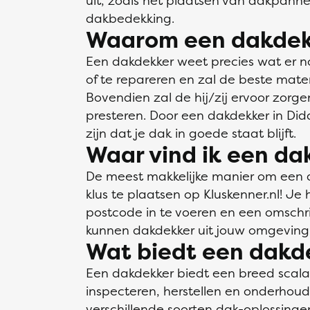
uit, zoals het plaatsen van dakpann
dakbedekking.
Waarom een dakdek
Een dakdekker weet precies wat er n
of te repareren en zal de beste mate
Bovendien zal de hij/zij ervoor zorge
presteren. Door een dakdekker in Dida
zijn dat je dak in goede staat blijft.
Waar vind ik een da
De meest makkelijke manier om een d
klus te plaatsen op Kluskenner.nl! Je
postcode in te voeren en een omschrij
kunnen dakdekker uit jouw omgeving 
Wat biedt een dakd
Een dakdekker biedt een breed scal
inspecteren, herstellen en onderhou
verschillende soorten dak-oplossin