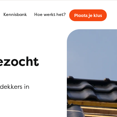
Kennisbank
Hoe werkt het?
Plaats je klus
ezocht
kdekkers in