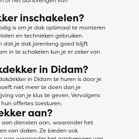
en of het aanbrengen van
ker inschakelen?
odig is om je dak optimaal te monteren
rialen en technieken gebruiken.
n dat je dak jarenlang goed blijft
m in te schakelen kun je er zeker van
kdekker in Didam?
akdekker in Didam te huren is door je
 hoeft niet meer te doen dan je
ving van je klus te geven. Vervolgens
hun offertes toesturen.
ekker aan?
a aan diensten aan, waaronder het
den van daken. Ze bieden ook
gen aan waaronder het aanbrengen van