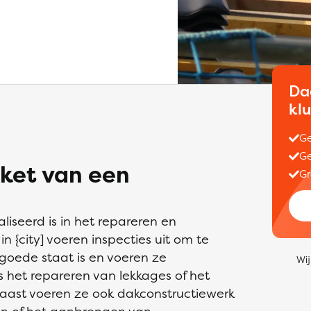
Da
kl
Ge
Ge
ket van een
Gr
liseerd is in het repareren en
 {city] voeren inspecties uit om te
 goede staat is en voeren ze
Wij
het repareren van lekkages of het
ast voeren ze ook dakconstructiewerk