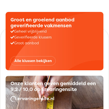
Groot en groeiend aanbod
geverifieerde vakmensen
Geheel vrijblijvend
Geverifieerde klussers
Groot aanbod
Alle klussen bekijken
Onze klanten geven gemiddeld een
9,2 / 10,0 op Ervaringensite