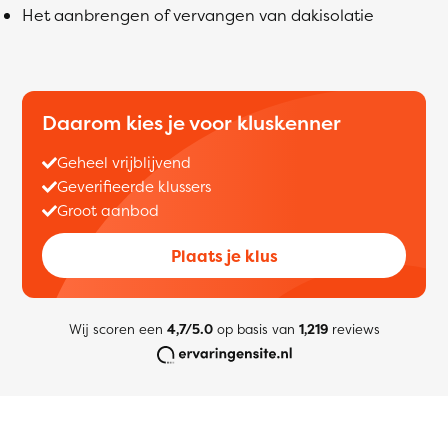
Het aanbrengen of vervangen van dakisolatie
Daarom kies je voor kluskenner
Geheel vrijblijvend
Geverifieerde klussers
Groot aanbod
Plaats je klus
Wij scoren een
4,7/5.0
op basis van
1,219
reviews