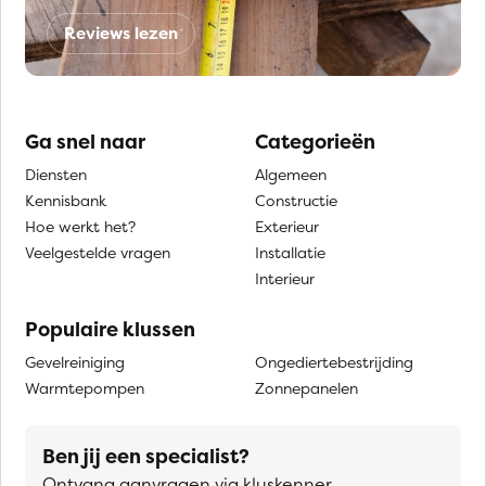
Reviews lezen
Ga snel naar
Categorieën
Diensten
Algemeen
Kennisbank
Constructie
Hoe werkt het?
Exterieur
Veelgestelde vragen
Installatie
Interieur
Populaire klussen
Gevelreiniging
Ongediertebestrijding
Warmtepompen
Zonnepanelen
Ben jij een specialist?
Ontvang aanvragen via kluskenner