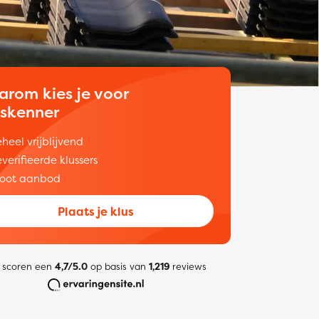
arom kies je voor
uskenner
heel vrijblijvend
verifieerde klussers
oot aanbod
Plaats je klus
 scoren een
4,7/5.0
op basis van
1,219
reviews