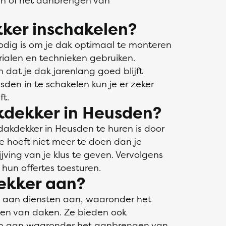
en of het aanbrengen van
ker inschakelen?
odig is om je dak optimaal te monteren
rialen en technieken gebruiken.
n dat je dak jarenlang goed blijft
den in te schakelen kun je er zeker
ft.
kdekker in Heusden?
akdekker in Heusden te huren is door
Je hoeft niet meer te doen dan je
ving van je klus te geven. Vervolgens
hun offertes toesturen.
ekker aan?
a aan diensten aan, waaronder het
den van daken. Ze bieden ook
gen aan waaronder het aanbrengen van