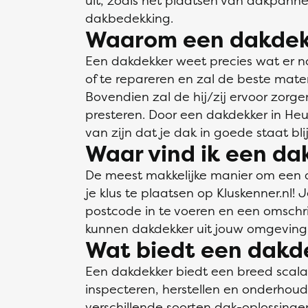
uit, zoals het plaatsen van dakpann
dakbedekking.
Waarom een dakdek
Een dakdekker weet precies wat er n
of te repareren en zal de beste mate
Bovendien zal de hij/zij ervoor zorge
presteren. Door een dakdekker in Heus
van zijn dat je dak in goede staat blij
Waar vind ik een da
De meest makkelijke manier om een d
je klus te plaatsen op Kluskenner.nl! 
postcode in te voeren en een omschrij
kunnen dakdekker uit jouw omgeving 
Wat biedt een dakd
Een dakdekker biedt een breed scal
inspecteren, herstellen en onderhou
verschillende soorten dak-oplossin