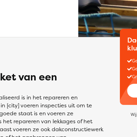
Da
kl
Ge
Ge
ket van een
Gr
liseerd is in het repareren en
 {city] voeren inspecties uit om te
 goede staat is en voeren ze
Wij
het repareren van lekkages of het
ast voeren ze ook dakconstructiewerk