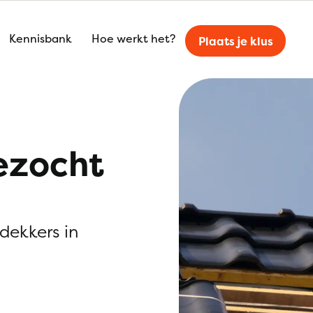
Kennisbank
Hoe werkt het?
Plaats je klus
ezocht
kdekkers in