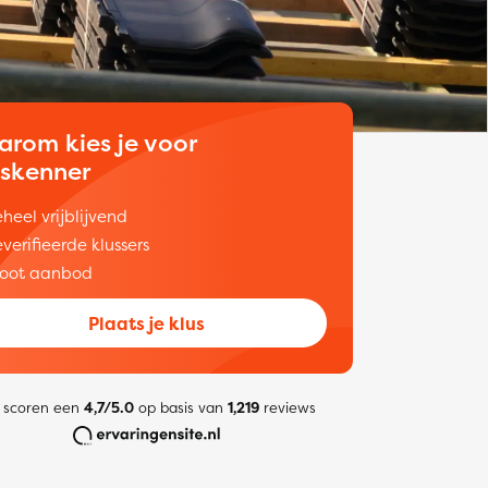
arom kies je voor
uskenner
heel vrijblijvend
verifieerde klussers
oot aanbod
Plaats je klus
 scoren een
4,7/5.0
op basis van
1,219
reviews