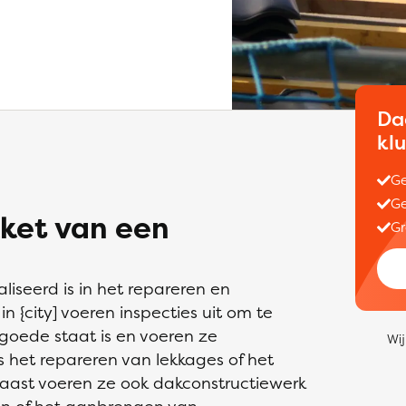
Da
kl
Ge
Ge
ket van een
Gr
liseerd is in het repareren en
 {city] voeren inspecties uit om te
 goede staat is en voeren ze
Wij
het repareren van lekkages of het
ast voeren ze ook dakconstructiewerk