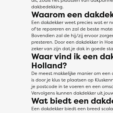
uit, zoals het plaatsen van dakpann
dakbedekking.
Waarom een dakdek
Een dakdekker weet precies wat er n
of te repareren en zal de beste mate
Bovendien zal de hij/zij ervoor zorge
presteren. Door een dakdekker in Hoek
zeker van zijn dat je dak in goede staa
Waar vind ik een da
Holland?
De meest makkelijke manier om een d
is door je klus te plaatsen op Klusken
je postcode in te voeren en een omsch
Vervolgens kunnen dakdekker uit jou
Wat biedt een dakd
Een dakdekker biedt een breed scal