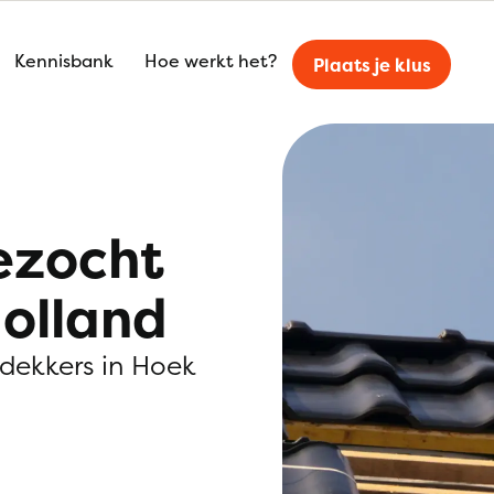
Kennisbank
Hoe werkt het?
Plaats je klus
ezocht
Holland
kdekkers in Hoek