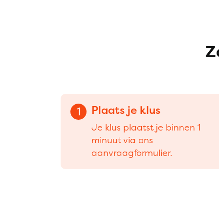
Z
Plaats je klus
1
Je klus plaatst je binnen 1
minuut via ons
aanvraagformulier.