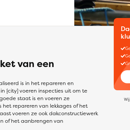
Da
kl
Ge
Ge
ket van een
Gr
liseerd is in het repareren en
 {city] voeren inspecties uit om te
 goede staat is en voeren ze
Wij
het repareren van lekkages of het
ast voeren ze ook dakconstructiewerk
en of het aanbrengen van