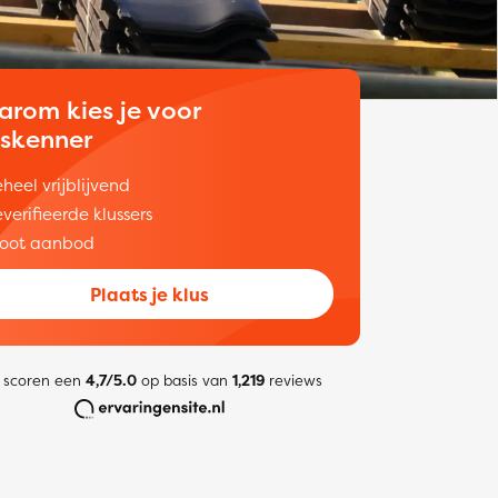
arom kies je voor
uskenner
heel vrijblijvend
verifieerde klussers
oot aanbod
Plaats je klus
 scoren een
4,7/5.0
op basis van
1,219
reviews