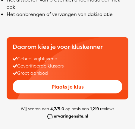
dak
Het aanbrengen of vervangen van dakisolatie
Daarom kies je voor kluskenner
Geheel vrijblijvend
Geverifieerde klussers
Groot aanbod
Plaats je klus
Wij scoren een
4,7/5.0
op basis van
1,219
reviews