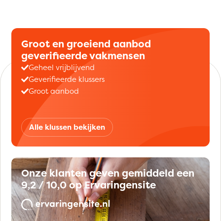
Groot en groeiend aanbod
geverifieerde vakmensen
Geheel vrijblijvend
Geverifieerde klussers
Groot aanbod
Alle klussen bekijken
Onze klanten geven gemiddeld een
9,2 / 10,0 op Ervaringensite