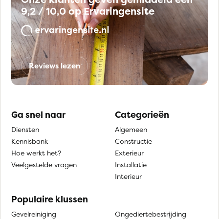
9,2 / 10,0 op Ervaringensite
Reviews lezen
Ga snel naar
Categorieën
Diensten
Algemeen
Kennisbank
Constructie
Hoe werkt het?
Exterieur
Veelgestelde vragen
Installatie
Interieur
Populaire klussen
Gevelreiniging
Ongediertebestrijding