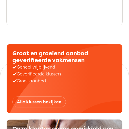
Groot en groeiend aanbod
geverifieerde vakmensen
Geheel vrijblijvend
Geverifieerde klussers
Groot aanbod
Alle klussen bekijken
Onze klanten geven gemiddeld een