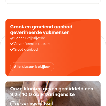
Groot en groeiend aanbod
geverifieerde vakmensen
Geheel vrijblijvend
Geverifieerde klussers
Groot aanbod
Alle klussen bekijken
Onze klanten geven gemiddeld een
9,2 / 10,0 op Ervaringensite