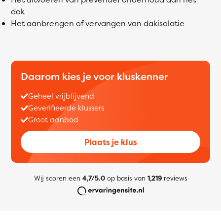
dak
Het aanbrengen of vervangen van dakisolatie
Daarom kies je voor kluskenner
Geheel vrijblijvend
Geverifieerde klussers
Groot aanbod
Plaats je klus
Wij scoren een
4,7/5.0
op basis van
1,219
reviews