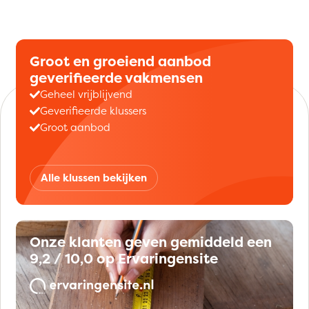
Groot en groeiend aanbod
geverifieerde vakmensen
Geheel vrijblijvend
Geverifieerde klussers
Groot aanbod
Alle klussen bekijken
Onze klanten geven gemiddeld een
9,2 / 10,0 op Ervaringensite