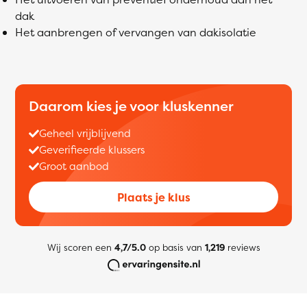
dak
Het aanbrengen of vervangen van dakisolatie
Daarom kies je voor kluskenner
Geheel vrijblijvend
Geverifieerde klussers
Groot aanbod
Plaats je klus
Wij scoren een
4,7/5.0
op basis van
1,219
reviews