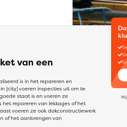
Da
kl
Ge
Ge
ket van een
Gr
liseerd is in het repareren en
 {city] voeren inspecties uit om te
 goede staat is en voeren ze
Wij
het repareren van lekkages of het
ast voeren ze ook dakconstructiewerk
en of het aanbrengen van