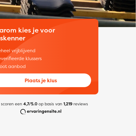
arom kies je voor
uskenner
heel vrijblijvend
verifieerde klussers
oot aanbod
Plaats je klus
 scoren een
4,7/5.0
op basis van
1,219
reviews