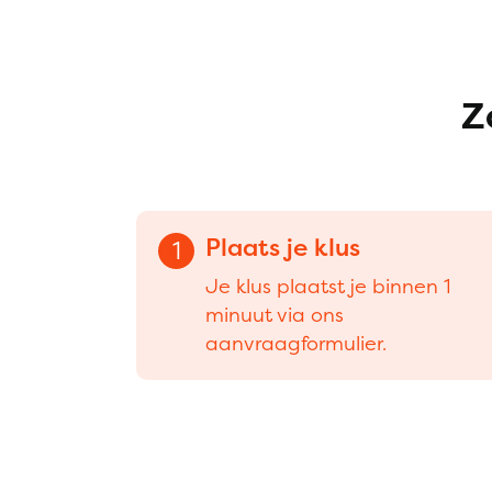
Z
Plaats je klus
1
Je klus plaatst je binnen 1
minuut via ons
aanvraagformulier.