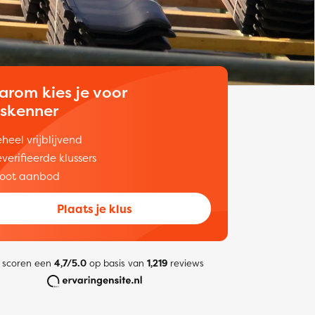
arom kies je voor
uskenner
heel vrijblijvend
verifieerde klussers
oot aanbod
Plaats je klus
 scoren een
4,7/5.0
op basis van
1,219
reviews