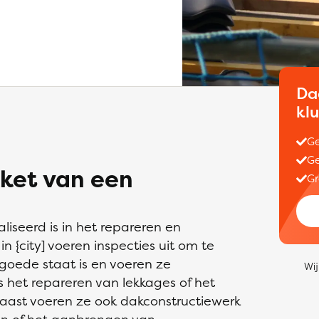
Da
kl
Ge
Ge
ket van een
Gr
liseerd is in het repareren en
 {city] voeren inspecties uit om te
 goede staat is en voeren ze
Wij
het repareren van lekkages of het
ast voeren ze ook dakconstructiewerk