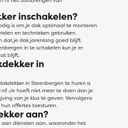
en of het aanbrengen van
ker inschakelen?
odig is om je dak optimaal te monteren
rialen en technieken gebruiken.
n dat je dak jarenlang goed blijft
enbergen in te schakelen kun je er
t blijft.
kdekker in
akdekker in Steenbergen te huren is
r.nl! Je hoeft niet meer te doen dan je
ving van je klus te geven. Vervolgens
hun offertes toesturen.
ekker aan?
a aan diensten aan, waaronder het