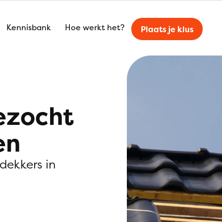
Kennisbank
Hoe werkt het?
Plaats je klus
ezocht
en
kdekkers in