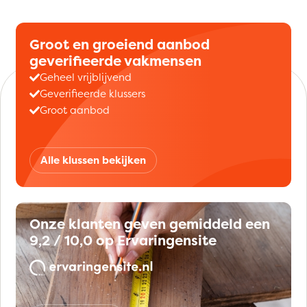
Groot en groeiend aanbod
geverifieerde vakmensen
Geheel vrijblijvend
Geverifieerde klussers
Groot aanbod
Alle klussen bekijken
Onze klanten geven gemiddeld een
9,2 / 10,0 op Ervaringensite