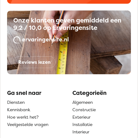
Onze klanten geven gemiddeld een
9,2 / 10,0 op Ervaringensite
Reviews lezen
Ga snel naar
Categorieën
Diensten
Algemeen
Kennisbank
Constructie
Hoe werkt het?
Exterieur
Veelgestelde vragen
Installatie
Interieur