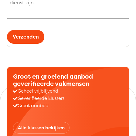
Verzenden
Groot en groeiend aanbod
geverifieerde vakmensen
Geheel vrijblijvend
Geverifieerde klussers
Groot aanbod
Alle klussen bekijken