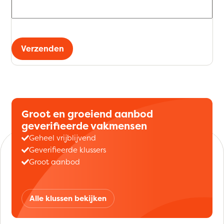
Verzenden
Groot en groeiend aanbod
geverifieerde vakmensen
Geheel vrijblijvend
Geverifieerde klussers
Groot aanbod
Alle klussen bekijken