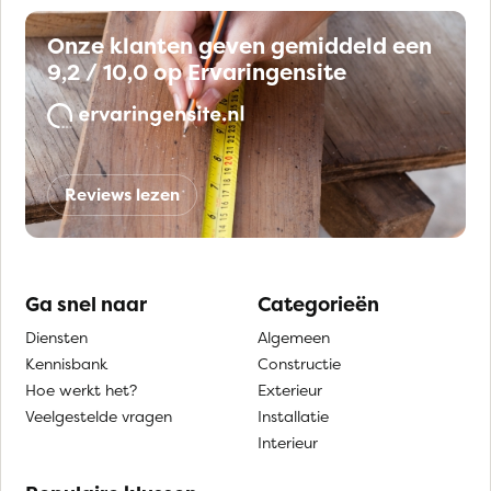
Onze klanten geven gemiddeld een
9,2 / 10,0 op Ervaringensite
Reviews lezen
Ga snel naar
Categorieën
Diensten
Algemeen
Kennisbank
Constructie
Hoe werkt het?
Exterieur
Veelgestelde vragen
Installatie
Interieur