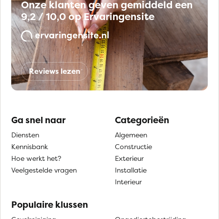
Onze klanten geven gemiddeld een
9,2 / 10,0 op Ervaringensite
Reviews lezen
Ga snel naar
Categorieën
Diensten
Algemeen
Kennisbank
Constructie
Hoe werkt het?
Exterieur
Veelgestelde vragen
Installatie
Interieur
Populaire klussen