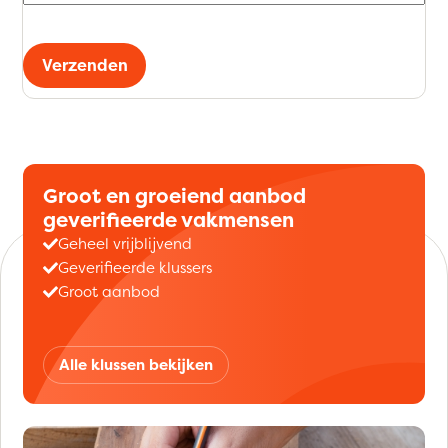
Verzenden
Groot en groeiend aanbod
geverifieerde vakmensen
Geheel vrijblijvend
Geverifieerde klussers
Groot aanbod
Alle klussen bekijken