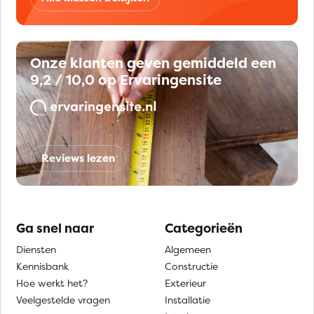
Onze klanten geven gemiddeld een
9,2 / 10,0 op Ervaringensite
Reviews lezen
Ga snel naar
Categorieën
Diensten
Algemeen
Kennisbank
Constructie
Hoe werkt het?
Exterieur
Veelgestelde vragen
Installatie