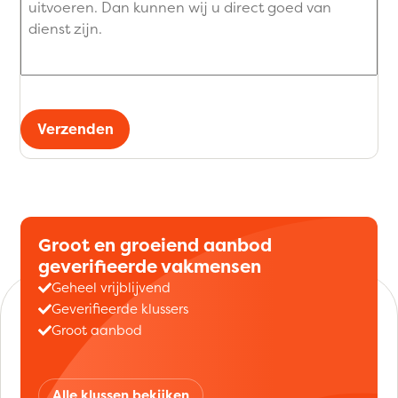
Verzenden
Groot en groeiend aanbod
geverifieerde vakmensen
Geheel vrijblijvend
Geverifieerde klussers
Groot aanbod
Alle klussen bekijken