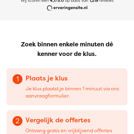
Wij scoren een
4,7/5.0
op basis van
1,219
reviews
Zoek binnen enkele minuten dé
kenner voor de klus.
Plaats je klus
1
Je klus plaatst je binnen 1 minuut via ons
aanvraagformulier.
Vergelijk de offertes
2
Ontvang gratis en vrijblijvend offertes