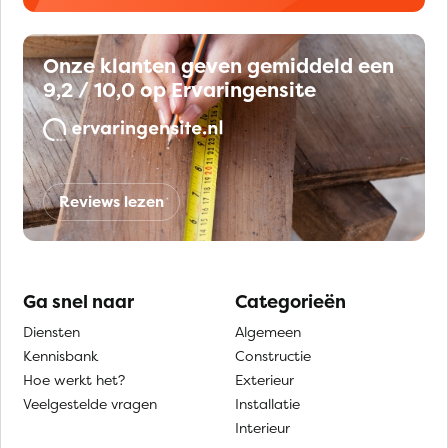
Onze klanten geven gemiddeld een
9,2 / 10,0 op Ervaringensite
Reviews lezen
Ga snel naar
Categorieën
Diensten
Algemeen
Kennisbank
Constructie
Hoe werkt het?
Exterieur
Veelgestelde vragen
Installatie
Interieur