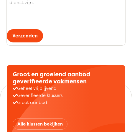
Verzenden
Groot en groeiend aanbod
geverifieerde vakmensen
Geheel vrijblijvend
Geverifieerde klussers
Groot aanbod
Alle klussen bekijken