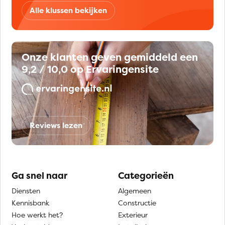
Alle klussen bekijken
Onze klanten geven gemiddeld een
9,2 / 10,0 op Ervaringensite
Reviews lezen
Ga snel naar
Categorieën
Diensten
Algemeen
Kennisbank
Constructie
Hoe werkt het?
Exterieur