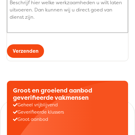
Verzenden
Groot en groeiend aanbod
geverifieerde vakmensen
Geheel vrijblijvend
Geverifieerde klussers
Groot aanbod