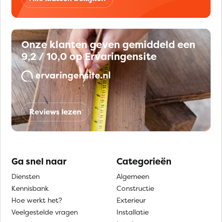
Onze klanten geven gemiddeld een
9,2 / 10,0 op Ervaringensite
Reviews lezen
Ga snel naar
Categorieën
Diensten
Algemeen
Kennisbank
Constructie
Hoe werkt het?
Exterieur
Veelgestelde vragen
Installatie