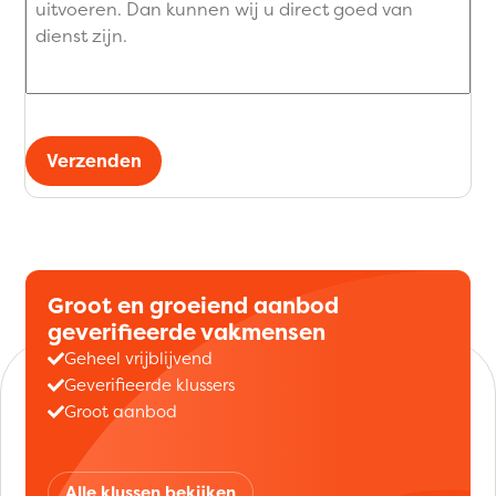
Verzenden
Groot en groeiend aanbod
geverifieerde vakmensen
Geheel vrijblijvend
Geverifieerde klussers
Groot aanbod
Alle klussen bekijken