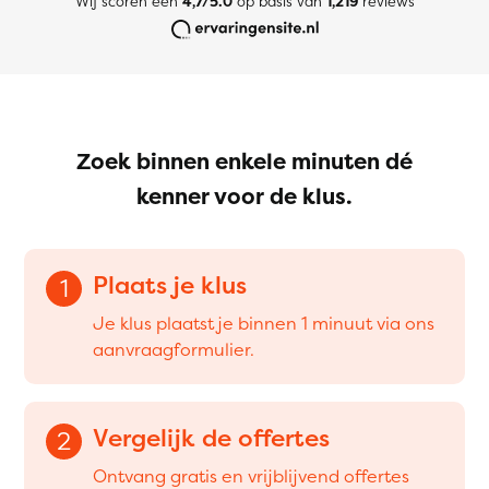
Wij scoren een
4,7/5.0
op basis van
1,219
reviews
Zoek binnen enkele minuten dé
kenner voor de klus.
Plaats je klus
1
Je klus plaatst je binnen 1 minuut via ons
aanvraagformulier.
Vergelijk de offertes
2
Ontvang gratis en vrijblijvend offertes