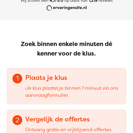
Wij scoren een
4,7/5.0
op basis van
1,219
reviews
Zoek binnen enkele minuten dé
kenner voor de klus.
Plaats je klus
1
Je klus plaatst je binnen 1 minuut via ons
aanvraagformulier.
Vergelijk de offertes
2
Ontvang gratis en vrijblijvend offertes