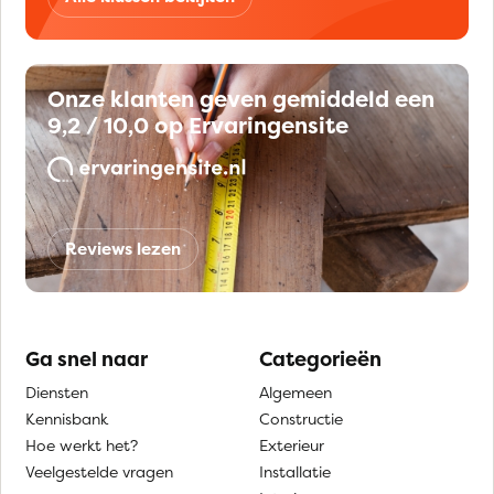
Onze klanten geven gemiddeld een
9,2 / 10,0 op Ervaringensite
Reviews lezen
Ga snel naar
Categorieën
Diensten
Algemeen
Kennisbank
Constructie
Hoe werkt het?
Exterieur
Veelgestelde vragen
Installatie