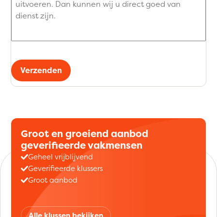
Verzenden
Groot en groeiend aanbod
geverifieerde vakmensen
Geheel vrijblijvend
Geverifieerde klussers
Groot aanbod
Alle klussen bekijken