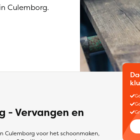
in Culemborg.
Da
kl
Ge
Ge
 - Vervangen en
Gr
 in Culemborg voor het schoonmaken,