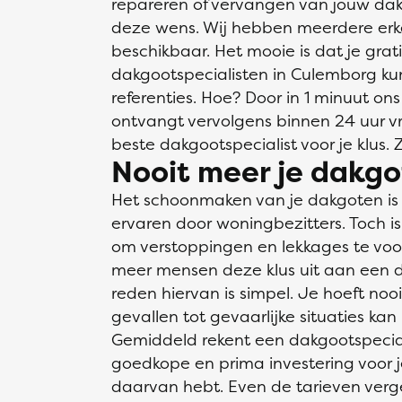
repareren of vervangen van jouw dakg
deze wens. Wij hebben meerdere erk
beschikbaar. Het mooie is dat je grati
dakgootspecialisten in Culemborg kunt 
referenties. Hoe? Door in 1 minuut ons
ontvangt vervolgens binnen 24 uur vrij
beste dakgootspecialist voor je klus. 
Nooit meer je dakgo
Het schoonmaken van je dakgoten is ee
ervaren door woningbezitters. Toch is h
om verstoppingen en lekkages te vo
meer mensen deze klus uit aan een d
reden hiervan is simpel. Je hoeft no
gevallen tot gevaarlijke situaties kan 
Gemiddeld rekent een dakgootspecial
goedkope en prima investering voor j
daarvan hebt. Even de tarieven vergel