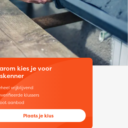
arom kies je voor
uskenner
heel vrijblijvend
verifieerde klussers
oot aanbod
Plaats je klus