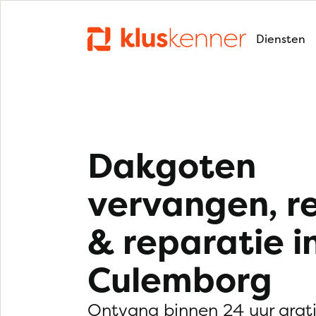
Diensten
Dakgoten
vervangen, r
& reparatie i
Culemborg
Ontvang binnen 24 uur grat