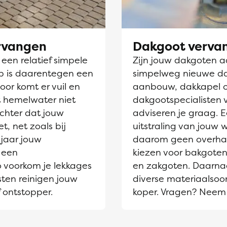
ervangen
Dakgoot verva
en relatief simpele
Zijn jouw dakgoten aa
jp is daarentegen een
simpelweg nieuwe dak
oor komt er vuil en
aanbouw, dakkapel 
et hemelwater niet
dakgootspecialisten 
chter dat jouw
adviseren je graag. 
t, net zoals bij
uitstraling van jouw
jaar jouw
daarom geen overhaas
 een
kiezen voor bakgoten
o voorkom je lekkages
en zakgoten. Daarnaa
sten reinigen jouw
diverse materiaalsoor
 ontstopper.
koper. Vragen? Neem 