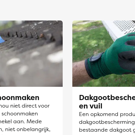
choonmaken
Dakgootbesche
en vuil
nou niet direct voor
en schoonmaken
Een opkomend produc
hekel aan. Mede
dakgootbescherming. D
, niet onbelangrijk,
bestaande dakgoot 