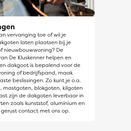
ngen
n vervanging toe of wil je
goten laten plaatsen bij je
of nieuwbouwwoning? De
van De Kluskenner helpen en
Een dakgoot is bepalend voor de
 woning of bedrijfspand, maak
te beslissingen. Zo kunt je o.a.
, mastgoten, blokgoten, kilgoten
st zijn de dakgoten leverbaar in
ten zoals kunststof, aluminium en
gerust contact met ons op.