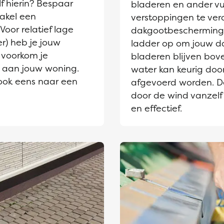
lf hierin? Bespaar
bladeren en ander vu
akel een
verstoppingen te ve
Voor relatief lage
dakgootbescherming 
r) heb je jouw
ladder op om jouw d
 voorkom je
bladeren blijven bov
e aan jouw woning.
water kan keurig door
ook eens naar een
afgevoerd worden. D
door de wind vanzelf
en effectief.