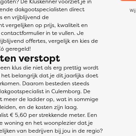
oten? De Kluskenner voorziet je in
ende dakgootspecialisten direct
Wij
s en vrijblijvend de
vergelijken op prijs, kwaliteit en
 contactformulier in te vullen. Je
blijvend offertes, vergelijk en kies de
Zó geregeld!
ten verstopt
n klus die niet als erg prettig wordt
et belangrijk dat je dit jaarlijks doet
orkomen. Daarom besteden steeds
akgootspecialist in Culemborg. De
oit meer de ladder op, wat in sommige
leiden, en de kosten zijn laag.
ist € 5,60 per strekkende meter. Een
e woning en het woonplezier dat je
ijken van bedrijven bij jou in de regio?