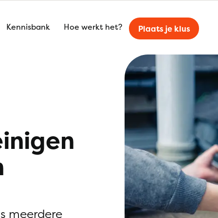
Kennisbank
Hoe werkt het?
Plaats je klus
einigen
n
is meerdere