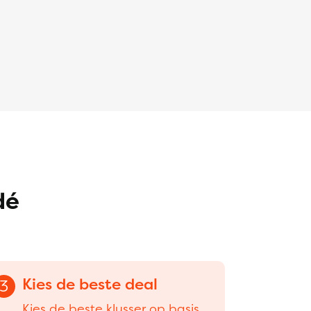
dé
Kies de beste deal
3
Kies de beste klusser op basis