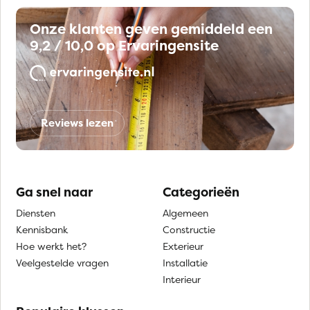
Onze klanten geven gemiddeld een
9,2 / 10,0 op Ervaringensite
Reviews lezen
Ga snel naar
Categorieën
Diensten
Algemeen
Kennisbank
Constructie
Hoe werkt het?
Exterieur
Veelgestelde vragen
Installatie
Interieur