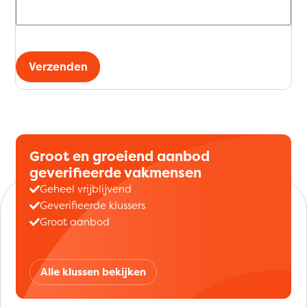
Verzenden
Groot en groeiend aanbod
geverifieerde vakmensen
Geheel vrijblijvend
Geverifieerde klussers
Groot aanbod
Alle klussen bekijken