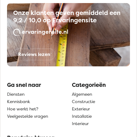
Onze klanten geven gemiddeld een
9,2 / 10,0 op Ervaringensite
Reviews lezen
Ga snel naar
Categorieën
Diensten
Algemeen
Kennisbank
Constructie
Hoe werkt het?
Exterieur
Veelgestelde vragen
Installatie
Interieur