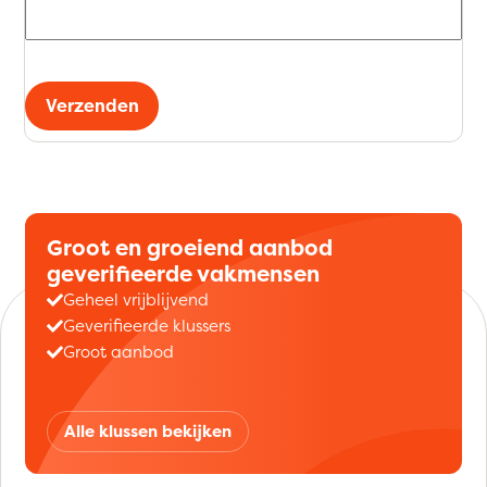
Verzenden
Groot en groeiend aanbod
geverifieerde vakmensen
Geheel vrijblijvend
Geverifieerde klussers
Groot aanbod
Alle klussen bekijken