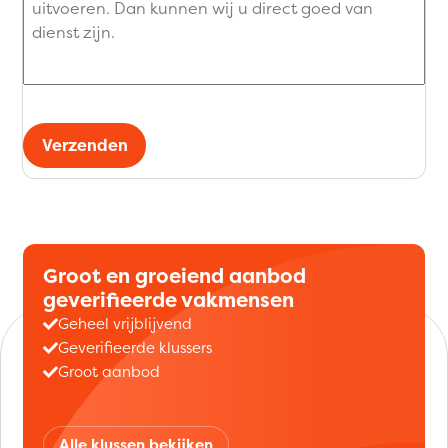
Verzenden
Groot en groeiend aanbod
geverifieerde vakmensen
Geheel vrijblijvend
Geverifieerde klussers
Groot aanbod
Alle klussen bekijken