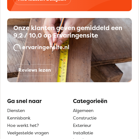
Onze klanten geven gemiddeld een
9,2 / 10,0 op Ervaringensite
Reviews lezen
Ga snel naar
Categorieën
Diensten
Algemeen
Kennisbank
Constructie
Hoe werkt het?
Exterieur
Veelgestelde vragen
Installatie