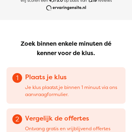
Wij scoren een
4,7/5.0
op basis van
1,219
reviews
Zoek binnen enkele minuten dé
kenner voor de klus.
Plaats je klus
1
Je klus plaatst je binnen 1 minuut via ons
aanvraagformulier.
Vergelijk de offertes
2
Ontvang gratis en vrijblijvend offertes