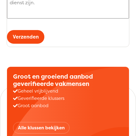
Verzenden
Groot en groeiend aanbod
geverifieerde vakmensen
Geheel vrijblijvend
Geverifieerde klussers
Groot aanbod
Alle klussen bekijken