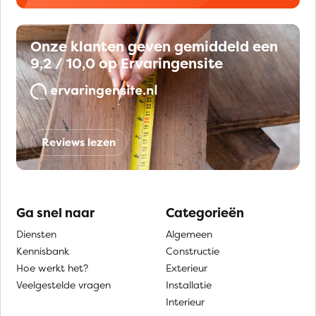
Onze klanten geven gemiddeld een
9,2 / 10,0 op Ervaringensite
Reviews lezen
Ga snel naar
Categorieën
Diensten
Algemeen
Kennisbank
Constructie
Hoe werkt het?
Exterieur
Veelgestelde vragen
Installatie
Interieur