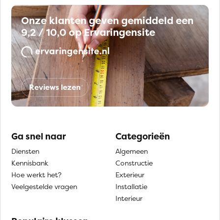
Onze klanten geven gemiddeld een
9,2 / 10,0 op Ervaringensite
Reviews lezen
Ga snel naar
Categorieën
Diensten
Algemeen
Kennisbank
Constructie
Hoe werkt het?
Exterieur
Veelgestelde vragen
Installatie
Interieur