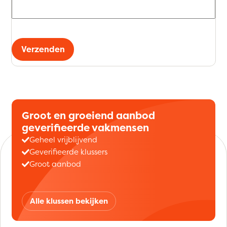
Verzenden
Groot en groeiend aanbod
geverifieerde vakmensen
Geheel vrijblijvend
Geverifieerde klussers
Groot aanbod
Alle klussen bekijken