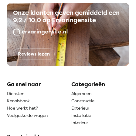
Onze klanten geven gemiddeld een
9,2 / 10,0 op Ervaringensite
Reviews lezen
Ga snel naar
Categorieën
Diensten
Algemeen
Kennisbank
Constructie
Hoe werkt het?
Exterieur
Veelgestelde vragen
Installatie
Interieur