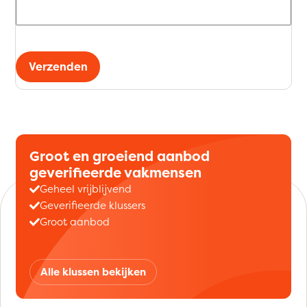
Verzenden
Groot en groeiend aanbod
geverifieerde vakmensen
Geheel vrijblijvend
Geverifieerde klussers
Groot aanbod
Alle klussen bekijken